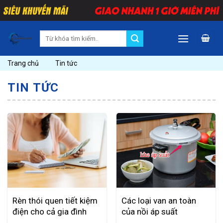
Skip
to
content
Search
for:
Trang chủ
Tin tức
TIN TỨC
Rèn thói quen tiết kiệm
Các loại van an toàn
điện cho cả gia đình
của nồi áp suất